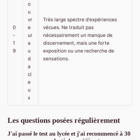
o
u
vr
Très large spectre d'expériences
0
e
vécues. Ne traduit pas
-
ur
nécessairement un manque de
1
a
discernement, mais une forte
9
u
exposition ou une recherche de
d
sensations.
a
ci
e
u
x
Les questions posées régulièrement
J'ai passé le test au lycée et j'ai recommencé à 30