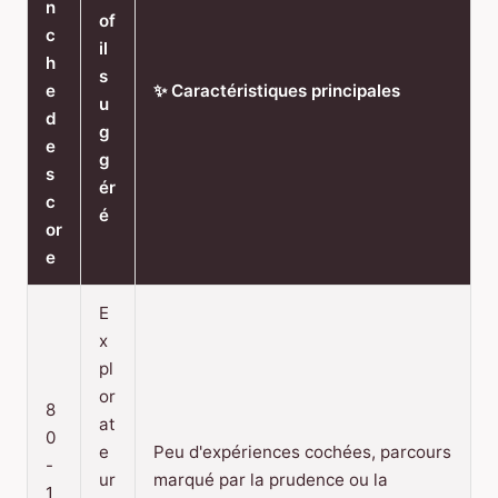
n
of
c
il
h
s
e
✨ Caractéristiques principales
u
d
g
e
g
s
ér
c
é
or
e
E
x
pl
or
8
at
0
e
Peu d'expériences cochées, parcours
-
ur
marqué par la prudence ou la
1