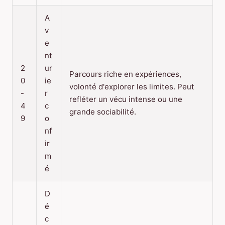
A
v
e
nt
2
ur
Parcours riche en expériences,
0
ie
volonté d'explorer les limites. Peut
-
r
refléter un vécu intense ou une
4
c
grande sociabilité.
9
o
nf
ir
m
é
D
é
c