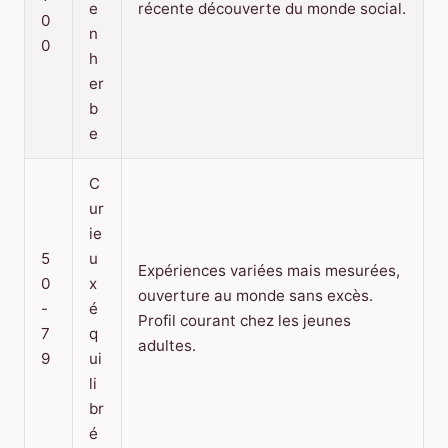
e
récente découverte du monde social.
0
n
0
h
er
b
e
C
ur
ie
5
u
Expériences variées mais mesurées,
0
x
ouverture au monde sans excès.
-
é
Profil courant chez les jeunes
7
q
adultes.
9
ui
li
br
é