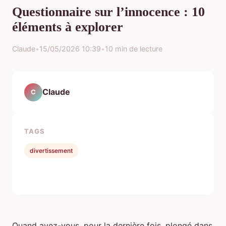
Questionnaire sur l’innocence : 10
éléments à explorer
Claude
•
15/05/2026 10:39
•
10 min de lecture
Claude
C
TAGS
divertissement
Quand avez-vous, pour la dernière fois, plongé dans