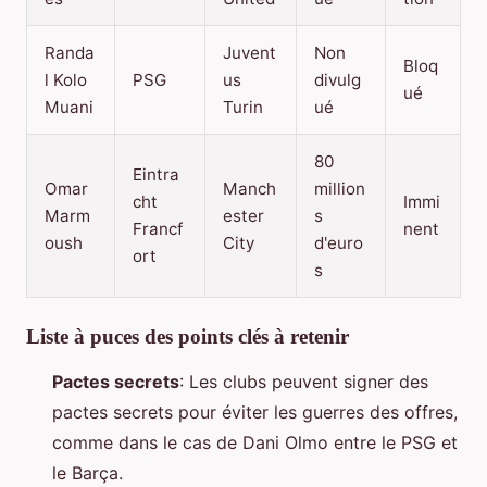
Randa
Juvent
Non
Bloq
l Kolo
PSG
us
divulg
ué
Muani
Turin
ué
80
Eintra
Omar
Manch
million
cht
Immi
Marm
ester
s
Francf
nent
oush
City
d'euro
ort
s
Liste à puces des points clés à retenir
Pactes secrets
: Les clubs peuvent signer des
pactes secrets pour éviter les guerres des offres,
comme dans le cas de Dani Olmo entre le PSG et
le Barça.