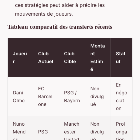
ces stratégies peut aider à prédire les
mouvements de joueurs.
Tableau comparatif des transferts récents
Monta
Joueu
Club
Club
nt
Stat
r
Actuel
Cible
Estim
ut
é
En
FC
Non
Dani
PSG /
négo
Barcel
divulg
Olmo
Bayern
ciati
one
ué
on
Nuno
Manch
Non
Prol
Mend
PSG
ester
divulg
onga
es
United
ué
tion