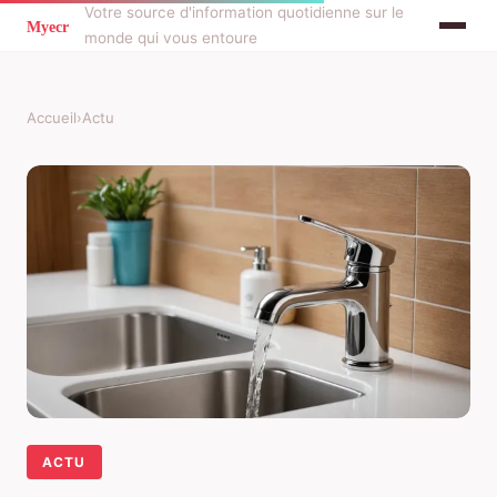
Votre source d'information quotidienne sur le
monde qui vous entoure
Accueil
›
Actu
ACTU