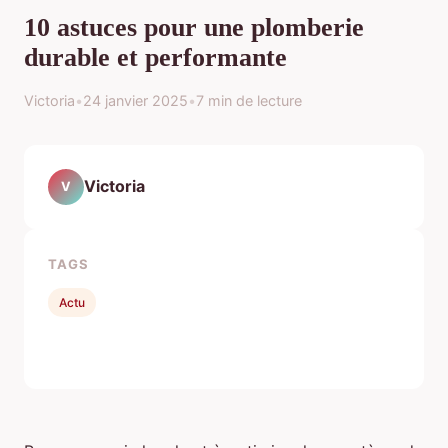
10 astuces pour une plomberie
durable et performante
Victoria
•
24 janvier 2025
•
7 min de lecture
Victoria
V
TAGS
Actu