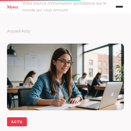
Votre source d'information quotidienne sur le
monde qui vous entoure
Accueil
›
Actu
ACTU