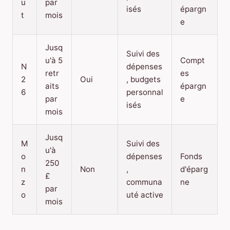
u
par
isés
épargn
t
mois
e
Jusq
Suivi des
u'à 5
Compt
N
dépenses
retr
es
2
Oui
, budgets
aits
épargn
6
personnal
par
e
isés
mois
Jusq
M
Suivi des
u'à
o
dépenses
Fonds
250
n
Non
,
d'éparg
£
z
communa
ne
par
o
uté active
mois