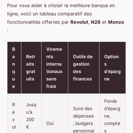
Pour vous aider à choisir la meilleure banque en
ligne, voici un tableau comparatif des
fonctionnalités offertes par
Revolut
,
N26
et
Monzo
:
B
Vireme
a
Retr
nts
Outils de
Option
n
aits
interna
gestion
s
q
grat
tionaux
des
d'éparg
u
uits
sans
finances
ne
e
frais
Fonds
R
Jusq
Suivi des
d'éparg
e
u'à
dépenses
ne,
v
200
Oui
, budgets
compte
ol
€
personnal
s